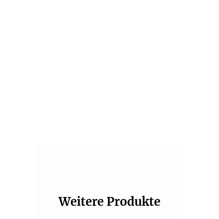
AGBs
Unsere hochwertige Aufbewahrungsbox bietet
dir genug Platz für gleich 3 Produkte die wir bei
der Wimpernverlängerung brauchen!
Primer, Wimpernkleber und Super Bonder! Alles
ordentlich verpackt und hygienisch versiegelt.
Diese Box ist nicht nur platzsparend und ein
super Organizer für deine Produkte, sondern
Weitere Produkte
schützt diese auch vor Sonneneinstrahlung und