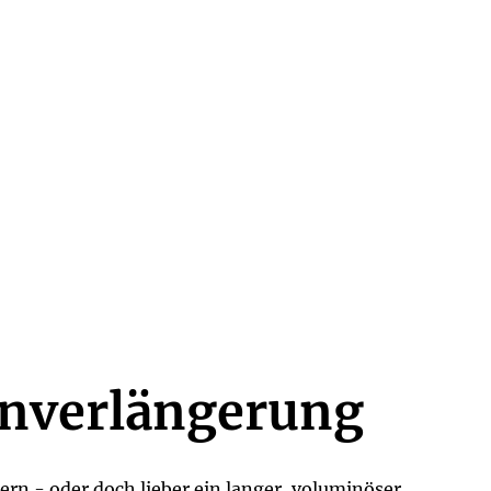
nverlängerung
rn - oder doch lieber ein langer, voluminöser