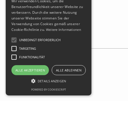
Wir verwenden Cookies, um die
Benutzerfreundlichkeit unserer Website zu
verbessern. Durch die weitere Nutzung
unserer Webseite stimmen Sie der
Verwendung von Cookies gemäß unserer
Cookie-Richtlinie zu.
Weitere Informationen
UNBEDINGT ERFORDERLICH
TARGETING
FUNKTIONALITÄT
1:1 Technik Neuanlage
ALLE AKZEPTIEREN
ALLE ABLEHNEN
DETAILS ANZEIGEN
POWERED BY COOKIESCRIPT